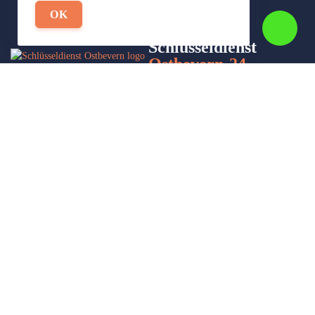
OK
Schlüsseldienst
Ostbevern-24
Wir sind Ihr Helfer in Not in Sachen Schlüsseldienst. Zu jeder
Tages- und Nachtzeit für Sie da!
Impressum/Datenschutzerklärung
Stadtteile
Sitemap
Partner
Leistungen